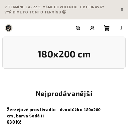
Přejít
V TERMÍNU 14.-22.5. MÁME DOVOLENOU. OBJEDNÁVKY
na
VYŘÍDÍME PO TOMTO TERMÍNU 🤩
obsah
Nákupní
Hledat
Přihlášení
180x200 cm
košík
Nejprodávanější
Žerzejové prostěradlo - dvoulůžko 180x200
cm, barva Šedá H
830 Kč