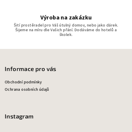
Výroba na zakázku
Šití prostěradel pro Váš útulný domov, nebo jako dárek.
Šijeme na míru dle Vašich přání. Dodáváme do hotelů a
školek.
Z
á
p
Informace pro vás
a
Obchodní podmínky
t
Ochrana osobních údajů
í
Instagram