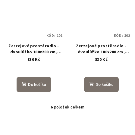
KÓD:
101
KÓD:
102
Žerzejové prostěradlo -
Žerzejové prostěradlo -
dvoulůžko 180x200 cm,
dvoulůžko 180x200 cm,
barva Světle růžová E
barva Šedá H
830 Kč
830 Kč
Do košíku
Do košíku
6
položek celkem
O
v
l
á