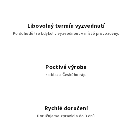
d
a
c
í
Libovolný termín vyzvednutí
p
Po dohodě lze kdykoliv vyzvednout v místě provozovny.
r
v
k
y
v
Poctivá výroba
ý
z oblasti Českého ráje
p
i
s
u
Rychlé doručení
Doručujeme zpravidla do 3 dnů