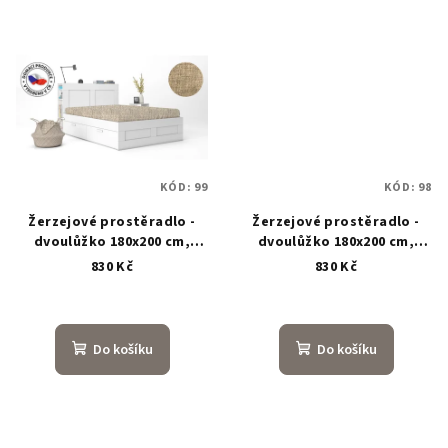
KÓD:
99
KÓD:
98
Žerzejové prostěradlo -
Žerzejové prostěradlo -
dvoulůžko 180x200 cm,
dvoulůžko 180x200 cm,
barva Světle hnědá C
barva Světle modrá B
830 Kč
830 Kč
Do košíku
Do košíku