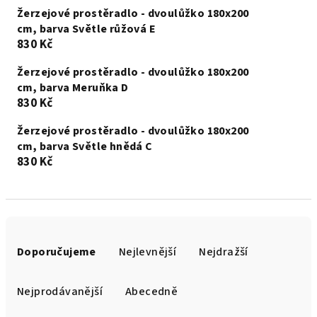
Žerzejové prostěradlo - dvoulůžko 180x200
cm, barva Světle růžová E
830 Kč
Žerzejové prostěradlo - dvoulůžko 180x200
cm, barva Meruňka D
830 Kč
Žerzejové prostěradlo - dvoulůžko 180x200
cm, barva Světle hnědá C
830 Kč
Ř
a
Doporučujeme
Nejlevnější
Nejdražší
z
e
Nejprodávanější
Abecedně
n