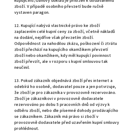
kupujícího./Daňový doklad je přiložen k dodávanému
zboží. V případě osobního převzetí bude ručně
vystaven paragon.
12. Kupující nabývá vlastnické právo ke zboží
zaplacením celé kupní ceny za zboží, včetně nákladů
na dodání, nejdříve však převzetím zboží.
Odpovědnost za nahodilou zkázu, poškození či ztrátu
zboží přechází na kupujícího okamžikem převzetí
zboží nebo okamžikem, kdy měl kupující povinnost
zboží převzít, ale v rozporu s kupní smlouvou tak
neučinil.
13.
Pokud zákazník objednává zboží přes internet a
odebírá ho osobně, dodavatel pouze a jen potvrzuje,
že zboží je pro zákazníka v provozovně rezervováno.
Zboží je zákazníkovi v provozovně dodavatele
rezervováno po dobu 5 pracovních dnů od výzvy k
odběru zboží, nebo dle písemné dohody prodávajícího
se zákazníkem. Zákazník má právo si zboží v
provozovně dodavatele před uzavřením kupní smlouvy
prohlédnout.