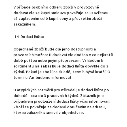
V případě osobního odběru zboží v provozovně
dodavatele se kupní smlouva považuje za uzavřenou
až zaplacením celé kupní ceny a převzetím zboží
zákazníkem.
14.
Dodací lhůta:
Objednané zboží bude dle jeho dostupnosti a
provozních možností dodavatele dodáno v co nejkratší
době poštou nebo jiným přepravcem. Vzhledem k
sortimentu
na zakázku
je dodací lhůta obvykle do 3
týdnů. Pokud je zboží na skladě, termín bývá kratší. O
termínu Vás budeme informovat.
U atypických rozměrů prostěradel je dodací lhůta po
dohodě - cca do 3 pracovních týdnů. Zákazník je o
případném prodloužení dodací lhůty včas informován.
Zboží se považuje za dodané doručením na adresu,
kterou zákazník stanovil v objednávce.