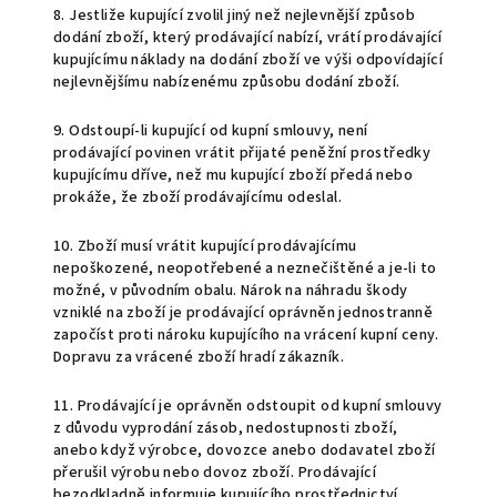
8. Jestliže kupující zvolil jiný než nejlevnější způsob
dodání zboží, který prodávající nabízí, vrátí prodávající
kupujícímu náklady na dodání zboží ve výši odpovídající
nejlevnějšímu nabízenému způsobu dodání zboží.
9. Odstoupí-li kupující od kupní smlouvy, není
prodávající povinen vrátit přijaté peněžní prostředky
kupujícímu dříve, než mu kupující zboží předá nebo
prokáže, že zboží prodávajícímu odeslal.
10. Zboží musí vrátit kupující prodávajícímu
nepoškozené, neopotřebené a neznečištěné a je-li to
možné, v původním obalu. Nárok na náhradu škody
vzniklé na zboží je prodávající oprávněn jednostranně
započíst proti nároku kupujícího na vrácení kupní ceny.
Dopravu za vrácené zboží hradí zákazník.
11. Prodávající je oprávněn odstoupit od kupní smlouvy
z důvodu vyprodání zásob, nedostupnosti zboží,
anebo když výrobce, dovozce anebo dodavatel zboží
přerušil výrobu nebo dovoz zboží. Prodávající
bezodkladně informuje kupujícího prostřednictví