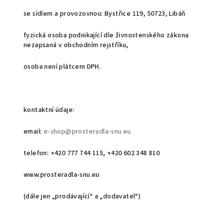
se sídlem a provozovnou: Bystřice 119, 50723, Libáň
f
yzická osoba podnikající dle živnostenského zákona
nezapsaná v obchodním rejstříku,
osoba není plátcem DPH.
kontaktní údaje:
email:
e-shop@prosteradla-snu.eu
telefon: +420 777 744 115, +420 602 348 810
www.prosteradla-snu.eu
(dále jen „prodávající“ a „dodavatel“)