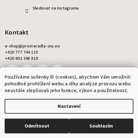
Sledovat na Instagramu
Kontakt
e-shop
@
prosteradla-snu.eu
+420 777 744 115
+420 602 348 810
Používáme sušenky🍪 (cookies), abychom Vám umožnili
pohodlné prohlížení webu a díky analýze provozu webu
neustále zlepšovali jeho funkce, výkon a použitelnost.
Copyright 2026
Šití snů - Monika Ondráková
. Všechna práva
vyhrazena.
Upravit nastavení cookies
Nastavení
Vytvořil Shoptet
Odmítnout
Souhlasím