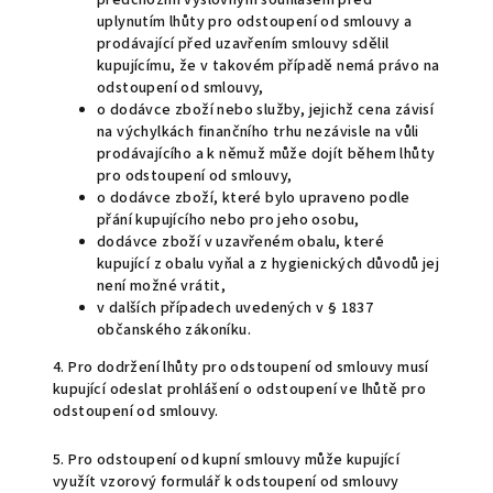
předchozím výslovným souhlasem před
uplynutím lhůty pro odstoupení od smlouvy a
prodávající před uzavřením smlouvy sdělil
kupujícímu, že v takovém případě nemá právo na
odstoupení od smlouvy,
o dodávce zboží nebo služby, jejichž cena závisí
na výchylkách finančního trhu nezávisle na vůli
prodávajícího a k němuž může dojít během lhůty
pro odstoupení od smlouvy,
o dodávce zboží, které bylo upraveno podle
přání kupujícího nebo pro jeho osobu,
dodávce zboží v uzavřeném obalu, které
kupující z obalu vyňal a z hygienických důvodů jej
není možné vrátit,
v dalších případech uvedených v § 1837
občanského zákoníku.
4. Pro dodržení lhůty pro odstoupení od smlouvy musí
kupující odeslat prohlášení o odstoupení ve lhůtě pro
odstoupení od smlouvy.
5. Pro odstoupení od kupní smlouvy může kupující
využít vzorový formulář k odstoupení od smlouvy