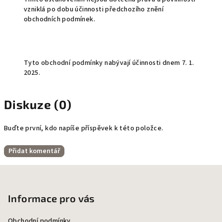
vzniklá po dobu účinnosti předchozího znění
obchodních podmínek.
Tyto obchodní podmínky nabývají účinnosti dnem 7. 1.
2025.
Diskuze (0)
Buďte první, kdo napíše příspěvek k této položce.
Přidat komentář
Z
á
p
Informace pro vás
a
Obchodní podmínky