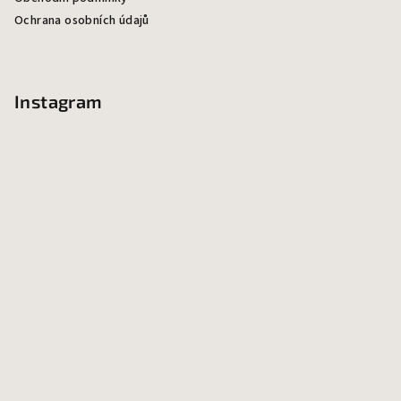
t
Ochrana osobních údajů
í
Instagram