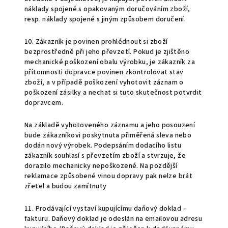
náklady spojené s opakovaným doručováním zboží,
resp. náklady spojené s jiným způsobem doručení.
10.
Zákazník je povinen prohlédnout si zboží
bezprostředně při jeho převzetí. Pokud je zjištěno
mechanické poškození obalu výrobku, je zákazník za
přítomnosti dopravce povinen zkontrolovat stav
zboží, a v případě poškození vyhotovit záznam o
poškození zásilky a nechat si tuto skutečnost potvrdit
dopravcem.
Na základě vyhotoveného záznamu a jeho posouzení
bude zákazníkovi poskytnuta přiměřená sleva nebo
dodán nový výrobek.
Podepsáním dodacího listu
zákazník souhlasí s převzetím zboží a stvrzuje, že
dorazilo mechanicky nepoškozené. Na pozdější
reklamace způsobené vinou dopravy pak nelze brát
zřetel a budou zamítnuty
11. Prodávající vystaví kupujícímu daňový doklad –
fakturu. Daňový doklad je odeslán na emailovou adresu