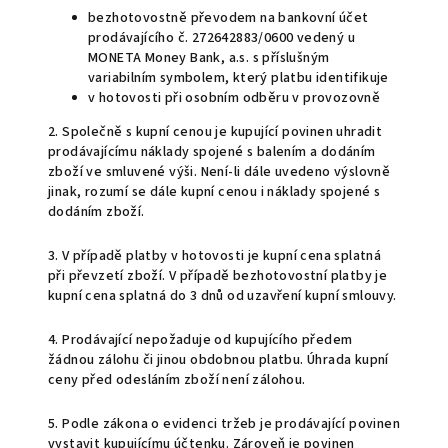
bezhotovostně převodem na bankovní účet
prodávajícího č. 272642883/0600 vedený u
MONETA Money Bank, a.s. s příslušným
variabilním symbolem, který platbu identifikuje
v hotovosti při osobním odběru v provozovně
2. Společně s kupní cenou je kupující povinen uhradit
prodávajícímu náklady spojené s balením a dodáním
zboží ve smluvené výši. Není-li dále uvedeno výslovně
jinak, rozumí se dále kupní cenou i náklady spojené s
dodáním zboží.
3. V případě platby v hotovosti je kupní cena splatná
při převzetí zboží. V případě bezhotovostní platby je
kupní cena splatná do 3 dnů od uzavření kupní smlouvy.
4. Prodávající nepožaduje od kupujícího předem
žádnou zálohu či jinou obdobnou platbu. Úhrada kupní
ceny před odesláním zboží není zálohou.
5. Podle zákona o evidenci tržeb je prodávající povinen
vystavit kupujícímu účtenku. Zároveň je povinen