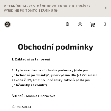
Přejít
V TERMÍNU 14.-22.5. MÁME DOVOLENOU. OBJEDNÁVKY
na
VYŘÍDÍME PO TOMTO TERMÍNU 🤩
obsah
Nákupní
Hledat
Přihlášení
Obchodní podmínky
košík
I.
Základní ustanovení
1. Tyto všeobecné obchodní podmínky (dále jen
„
obchodní podmínky
“) jsou vydané dle § 1751 a násl.
zákona č. 89/2012 Sb., občanský zákoník (dále jen
„
občanský zákoník
“)
Šití snů - Monika Ondráková
IČ: 69150133