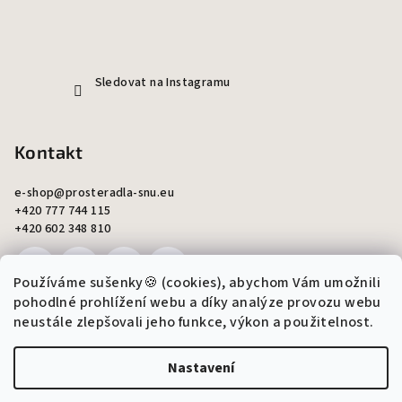
Sledovat na Instagramu
Kontakt
e-shop
@
prosteradla-snu.eu
+420 777 744 115
+420 602 348 810
Používáme sušenky🍪 (cookies), abychom Vám umožnili
pohodlné prohlížení webu a díky analýze provozu webu
neustále zlepšovali jeho funkce, výkon a použitelnost.
Copyright 2026
Šití snů - Monika Ondráková
. Všechna práva
vyhrazena.
Upravit nastavení cookies
Nastavení
Vytvořil Shoptet