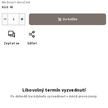
Možnosti doručení
Kód:
48
−
+
Do košíku
Zeptat se
Sdílet
Libovolný termín vyzvednutí
Po dohodě lze kdykoliv vyzvednout v místě provozovny.