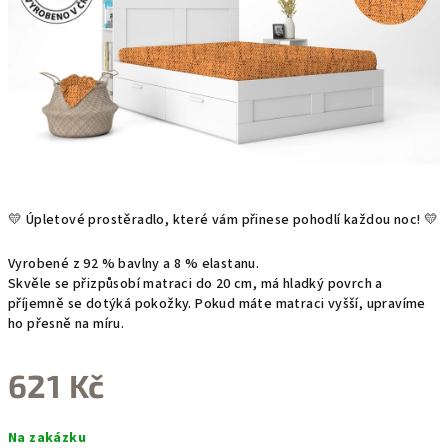
💛 Úpletové prostěradlo, které vám přinese pohodlí každou noc! 💛
Vyrobené z 92 % bavlny a 8 % elastanu.
Skvěle se přizpůsobí matraci do 20 cm, má hladký povrch a
příjemně se dotýká pokožky. Pokud
máte matraci vyšší, upravíme
ho přesně na míru.
621 Kč
Měrná
Na zakázku
cena: