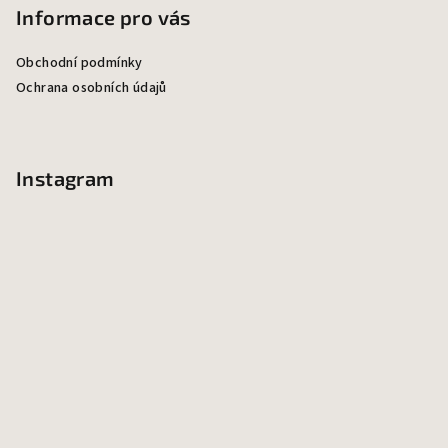
p
Informace pro vás
a
Obchodní podmínky
t
Ochrana osobních údajů
í
Instagram