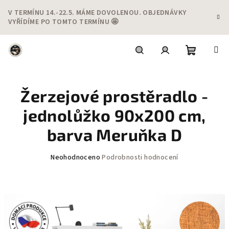
Přejít
V TERMÍNU 14.-22.5. MÁME DOVOLENOU. OBJEDNÁVKY
na
VYŘÍDÍME PO TOMTO TERMÍNU 🤩
obsah
Nákupní
Hledat
Přihlášení
Žerzejové prostěradlo -
košík
jednolůžko 90x200 cm,
barva Meruňka D
Průměrné
Neohodnoceno
Podrobnosti hodnocení
hodnocení
produktu
je
0,0
z
5
hvězdiček.