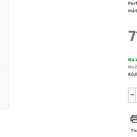
hvě
Per
mát
7
Měr
cen
Na 
Mož
Kód
−
Ti