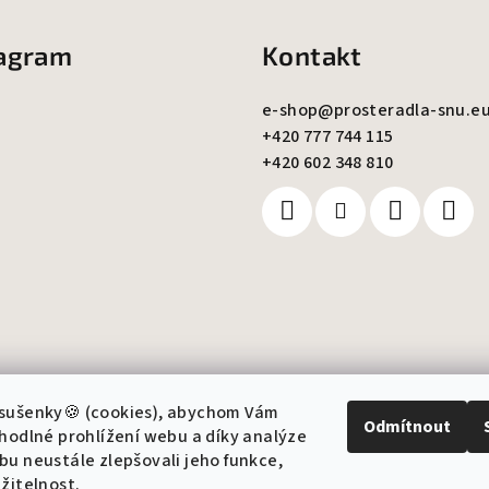
tagram
Kontakt
e-shop
@
prosteradla-snu.e
+420 777 744 115
+420 602 348 810
Sledovat na Instagramu
sušenky🍪 (cookies), abychom Vám
Odmítnout
hodlné prohlížení webu a díky analýze
u neustále zlepšovali jeho funkce,
žitelnost.
Copyright 2026
Ši