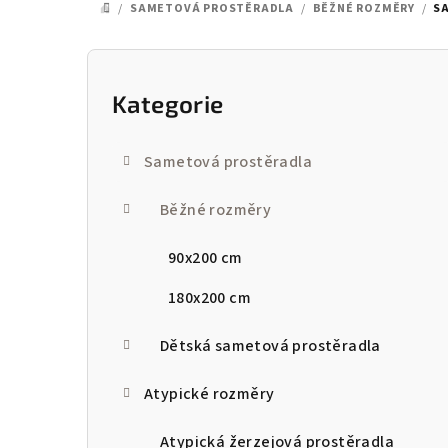
/
SAMETOVÁ PROSTĚRADLA
/
BĚŽNÉ ROZMĚRY
/
S
DOMŮ
P
o
Kategorie
Přeskočit
kategorie
s
Sametová prostěradla
t
Běžné rozměry
r
a
90x200 cm
n
180x200 cm
n
Dětská sametová prostěradla
í
Atypické rozměry
p
a
Atypická žerzejová prostěradla