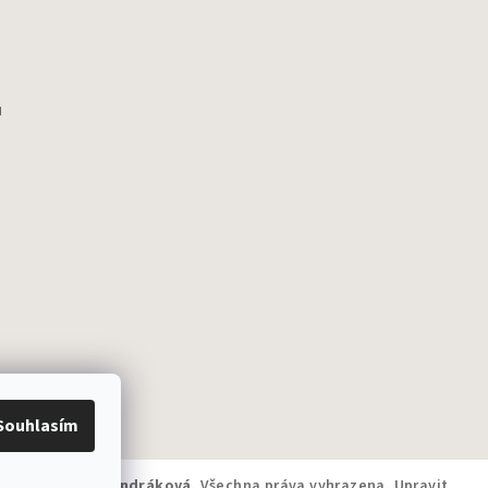
u
Souhlasím
tí snů - Monika Ondráková
. Všechna práva vyhrazena.
Upravit