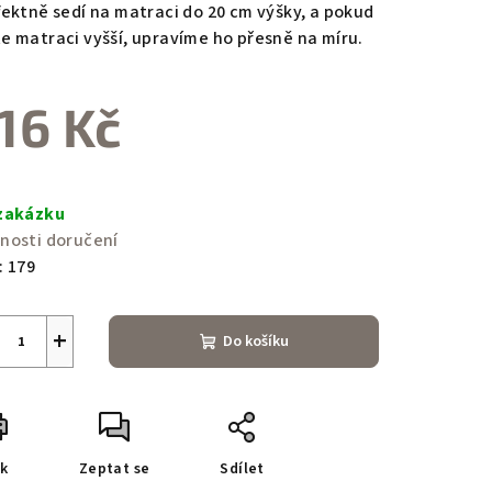
zdiček.
fektně sedí na matraci do 20 cm výšky, a pokud
e matraci vyšší, upravíme ho přesně na míru.
16 Kč
ná
a:
zakázku
nosti doručení
:
179
+
Do košíku
sk
Zeptat se
Sdílet