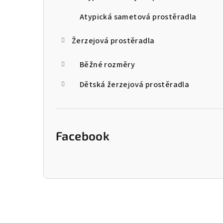
n
Atypická sametová prostěradla
e
Žerzejová prostěradla
l
Běžné rozměry
Dětská žerzejová prostěradla
Facebook