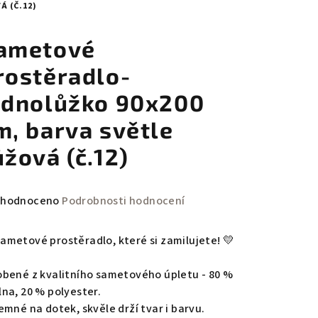
 (Č.12)
ametové
rostěradlo-
ednolůžko 90x200
m, barva světle
ůžová (č.12)
měrné
hodnoceno
Podrobnosti hodnocení
nocení
duktu
Sametové prostěradlo, které si zamilujete! 💛
obené z kvalitního sametového úpletu - 80 %
lna, 20 % polyester.
emné na dotek, skvěle drží tvar i barvu.