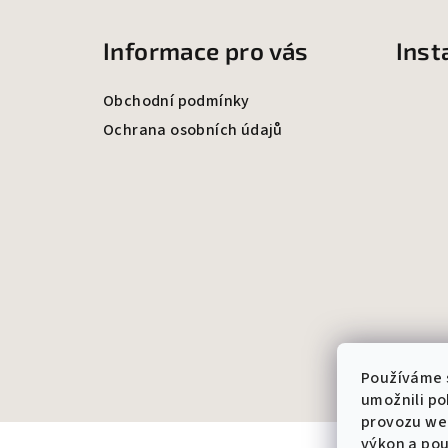
á
Informace pro vás
Ins
p
a
Obchodní podmínky
t
Ochrana osobních údajů
í
Používáme 
umožnili po
provozu web
výkon a pou