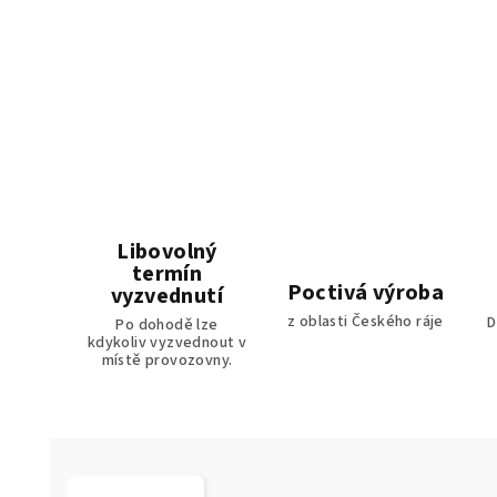
Libovolný
termín
Poctivá výroba
vyzvednutí
z oblasti Českého ráje
D
Po dohodě lze
kdykoliv vyzvednout v
místě provozovny.