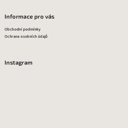
Z
á
p
Informace pro vás
a
Obchodní podmínky
t
Ochrana osobních údajů
í
Instagram