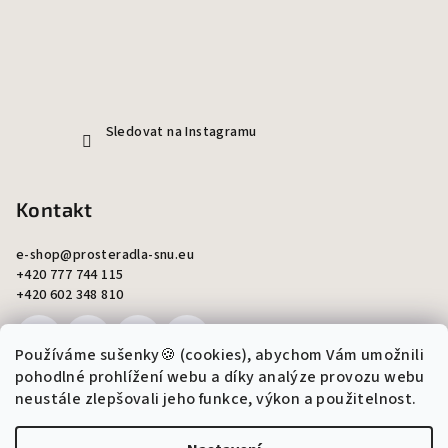
Sledovat na Instagramu
Kontakt
e-shop
@
prosteradla-snu.eu
+420 777 744 115
+420 602 348 810
Používáme sušenky🍪 (cookies), abychom Vám umožnili
pohodlné prohlížení webu a díky analýze provozu webu
neustále zlepšovali jeho funkce, výkon a použitelnost.
Copyright 2026
Šití snů - Monika Ondráková
. Všechna práva
vyhrazena.
Upravit nastavení cookies