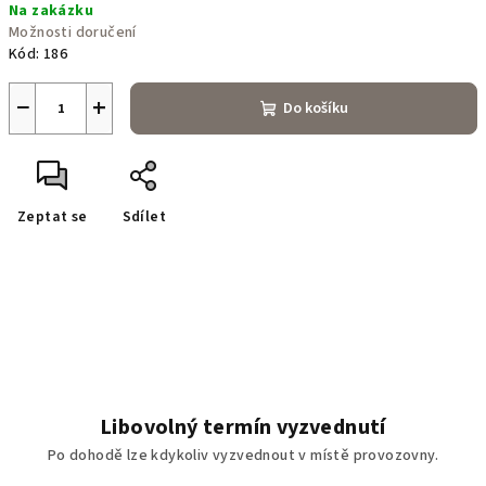
Na zakázku
cena:
Možnosti doručení
Kód:
186
−
+
Do košíku
Zeptat se
Sdílet
Libovolný termín vyzvednutí
Po dohodě lze kdykoliv vyzvednout v místě provozovny.