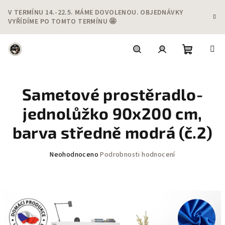
Přejít
V TERMÍNU 14.-22.5. MÁME DOVOLENOU. OBJEDNÁVKY
na
VYŘÍDÍME PO TOMTO TERMÍNU 🤩
obsah
Nákupní
Hledat
Přihlášení
Sametové prostěradlo-
košík
jednolůžko 90x200 cm,
barva středně modrá (č.2)
Průměrné
Neohodnoceno
Podrobnosti hodnocení
hodnocení
produktu
je
0,0
z
5
hvězdiček.