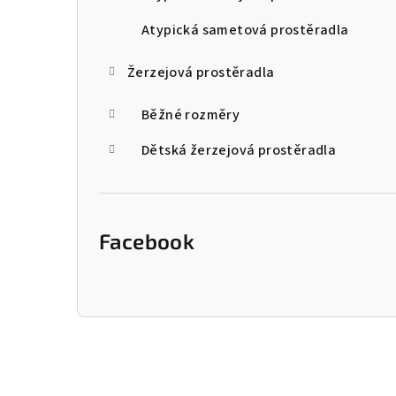
n
Atypická sametová prostěradla
e
Žerzejová prostěradla
l
Běžné rozměry
Dětská žerzejová prostěradla
Facebook