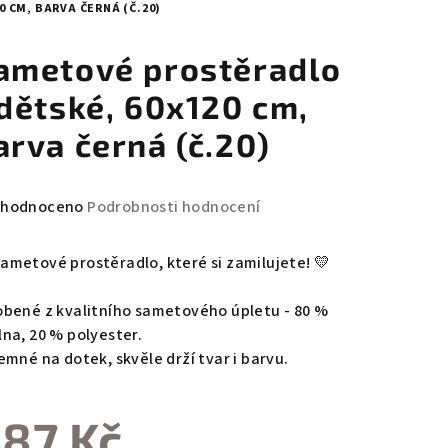
 CM, BARVA ČERNÁ (Č.20)
ametové prostěradlo
 dětské, 60x120 cm,
arva černá (č.20)
měrné
hodnoceno
Podrobnosti hodnocení
nocení
duktu
Sametové prostěradlo, které si zamilujete! 💛
obené z kvalitního sametového úpletu - 80 %
lna, 20 % polyester.
jemné na dotek, skvěle drží tvar i barvu.
zdiček.
87 Kč