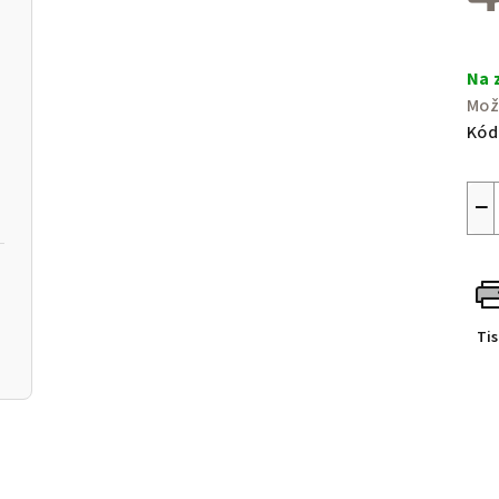
Měr
cen
Na 
Mož
Kód
−
Ti