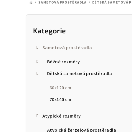
/
SAMETOVÁ PROSTĚRADLA
/
DĚTSKÁ SAMETOVÁ 
DOMŮ
P
o
Kategorie
Přeskočit
kategorie
s
Sametová prostěradla
t
Běžné rozměry
r
a
Dětská sametová prostěradla
n
60x120 cm
n
70x140 cm
í
Atypické rozměry
p
a
Atypická žerzejová prostěradla