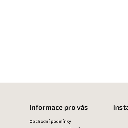
Z
á
Informace pro vás
Ins
p
a
Obchodní podmínky