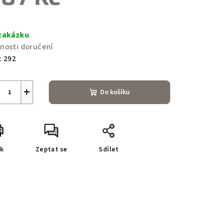
ná
a:
zakázku
nosti doručení
:
292
+
Do košíku
sk
Zeptat se
Sdílet